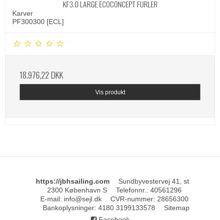
KF3.0 LARGE ECOCONCEPT FURLER
Karver
PF300300 [ECL]
18.976,22 DKK
Vis produkt
https://jbhsailing.com
Sundbyvestervej 41, st
2300 København S
Telefonnr.
:
40561296
E-mail
:
info@sejl.dk
CVR-nummer
:
28656300
Bankoplysninger
:
4180 3199133578
Sitemap
Facebook