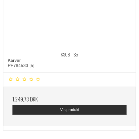
KSO8 - S5
Karver
PF784533 [5]
1.249,78 DKK
Vis produkt