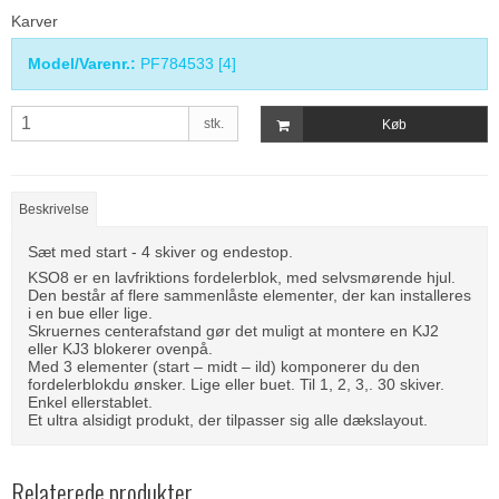
Karver
Model/Varenr.:
PF784533 [4]
stk.
Køb
Beskrivelse
Sæt med start - 4 skiver og endestop.
KSO8 er en lavfriktions fordelerblok, med selvsmørende hjul.
Den består af flere sammenlåste elementer, der kan installeres
i en bue eller lige.
Skruernes centerafstand gør det muligt at montere en KJ2
eller KJ3 blokerer ovenpå.
Med 3 elementer (start – midt – ild) komponerer du den
fordelerblokdu ønsker. Lige eller buet. Til 1, 2, 3,. 30 skiver.
Enkel ellerstablet.
Et ultra alsidigt produkt, der tilpasser sig alle dækslayout.
Relaterede produkter