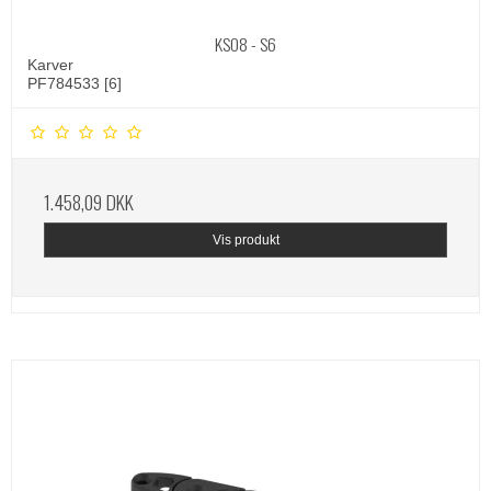
KSO8 - S6
Karver
PF784533 [6]
1.458,09 DKK
Vis produkt