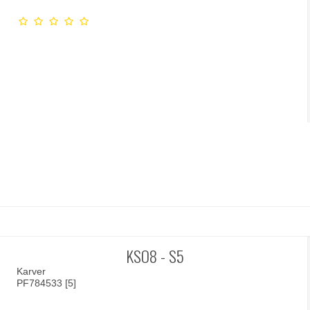
KSO8 - S5
Karver
PF784533 [5]