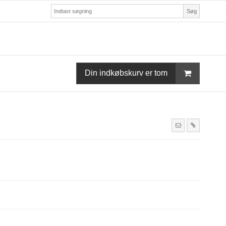
Søg
Din indkøbskurv er tom