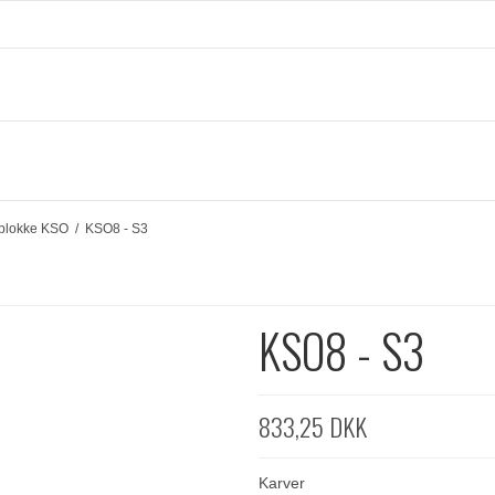
rblokke KSO
/
KSO8 - S3
KSO8 - S3
833,25 DKK
Karver