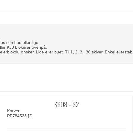
.
s i en bue eller lige.
ller KJ3 blokerer ovenpå.
rblokdu ønsker. Lige eller buet. Til 1, 2, 3,. 30 skiver. Enkel ellerstabl
KSO8 - S2
Karver
PF784533 [2]