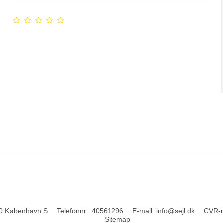
0 København S
Telefonnr.
:
40561296
E-mail
:
info@sejl.dk
CVR-
Sitemap