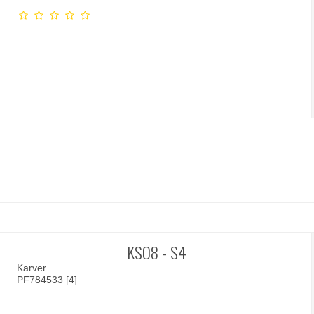
KSO8 - S4
Karver
PF784533 [4]