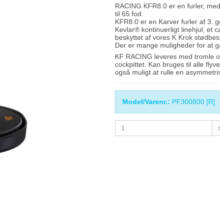
RACING KFR8.0 er en furler, med e
til 65 fod.
KFR8.0 er en Karver furler af 3. 
Kevlar® kontinuerligt linehjul, et
beskyttet af vores K Krok stødbes
Der er mange muligheder for at gø
KF RACING leveres med tromle og sv
cockpittet. Kan bruges til alle fly
også muligt at rulle en asymmetr
Model/Varenr.:
PF300800 [R]