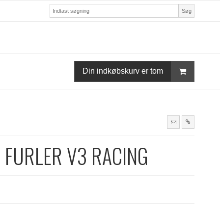
Søg
Din indkøbskurv er tom
 FURLER V3 RACING