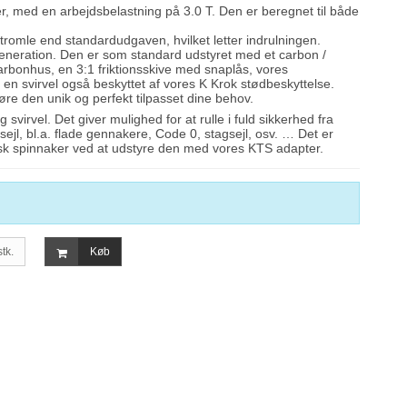
, med en arbejdsbelastning på 3.0 T. Den er beregnet til både
romle end standardudgaven, hvilket letter indrulningen.
generation. Den er som standard udstyret med et carbon /
 carbonhus, en 3:1 friktionsskive med snaplås, vores
 en svirvel også beskyttet af vores K Krok stødbeskyttelse.
re den unik og perfekt tilpasset dine behov.
irvel. Det giver mulighed for at rulle i fuld sikkerhed fra
vesejl, bl.a. flade gennakere, Code 0, stagsejl, osv. … Det er
isk spinnaker ved at udstyre den med vores KTS adapter.
stk.
Køb