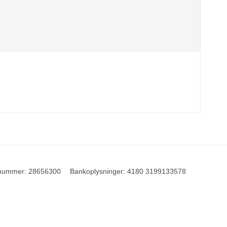
nummer
:
28656300
Bankoplysninger
:
4180 3199133578