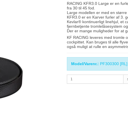
RACING KFR3.0 Large er en furler
fra 30 til 45 fod.
Large modellen er med en større t
KFR3.0 er en Karver furler af 3. 
Kevlar® kontinuerligt linehjul, et
fjernbetjente tromlelåsesystem og
Der er mange muligheder for at gø
KF RACING leveres med tromle og sv
cockpittet. Kan bruges til alle fly
også muligt at rulle en asymmetr
Model/Varenr.:
PF300300 [RL]