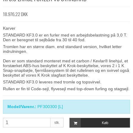
18.976,22 DKK
Karver
STANDARD KF3.0 er en furler med en arbejdsbelastning på 3,0 T.
Den er beregnet til sejlbåde fra 30 til 40 fod.
Tromlen har en større diam. end standard version, hvilket letter
indrulningen.
Den er som standard monteret med et carbon / Kevlar® linehjul, et
forstærket ABS-hus beskyttet af K Krok-beskyttelse, vores 2 i 1 K
Snap-snapbøjle, fjernlåsesystem til det rullelinen og en svirvel også
beskyttet af vores K Krok slagfast beskyttelse.
STANDARD KF3.0 leveres med tromle og topsvirvel.
Rullen er fin til Code-sejl, flyvesejl med top-down furling og stagsejl.
Model/Varenr.:
PF300300 [L]
stk.
Køb