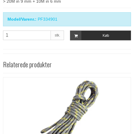
> 20M in 9 mm + 10M in 6 mm
Model/Varenr.:
PF334901
stk.
Køb
Relaterede produkter