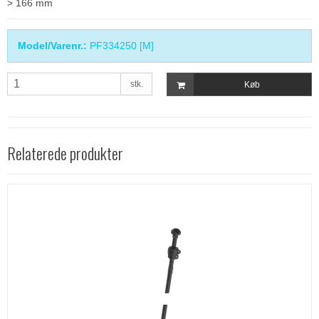
> 166 mm
Model/Varenr.:
PF334250 [M]
stk.
Køb
Relaterede produkter