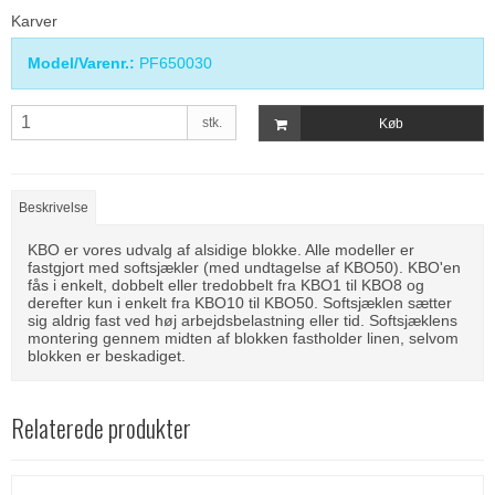
Karver
Model/Varenr.:
PF650030
stk.
Køb
Beskrivelse
KBO er vores udvalg af alsidige blokke. Alle modeller er
fastgjort med softsjækler (med undtagelse af KBO50). KBO'en
fås i enkelt, dobbelt eller tredobbelt fra KBO1 til KBO8 og
derefter kun i enkelt fra KBO10 til KBO50. Softsjæklen sætter
sig aldrig fast ved høj arbejdsbelastning eller tid. Softsjæklens
montering gennem midten af ​​blokken fastholder linen, selvom
blokken er beskadiget.
Relaterede produkter