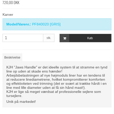
720,00 DKK
Karver
Model/Varenr.:
PF840020 [GRIS]
stk.
Køb
Beskrivelse
KJH "Jaws Handle" er det ideelle system til at stramme en tynd
line op uden at skade ens hænder!
Arbejdsbelastningen af ​​nye højmoduls liner har en tendens til
at reducere linediametrene, hvilket kompromitterer komforten
og effektiviteten ved trimning (det er svært at trække hårdt i en
line med lille diameter uden at få sin hånd mast!).
KJH er lige så meget værdsat af professionelle sejlere som
tursejlere.
Unik på markedet!