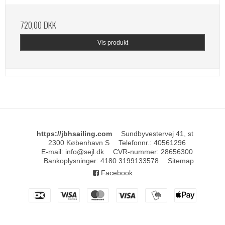
720,00 DKK
Vis produkt
https://jbhsailing.com
Sundbyvestervej 41, st
2300 København S
Telefonnr.
:
40561296
E-mail
:
info@sejl.dk
CVR-nummer
:
28656300
Bankoplysninger
:
4180 3199133578
Sitemap
Facebook