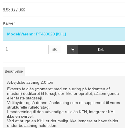
9.989,72 DKK
Karver
Model/Varenr.:
PF480020 [KHL]
stk.
Køb
Beskrivelse
Arbejdsbelastning 2,0 ton
Ekstern faldlås (monteret med en surring på forkanten af ​​
masten) dedikeret til forsejl, der ikke er oprullet, såsom genua
eller faste stagssejl.
Vi tilbyder også denne låseløsning som et supplement til vores
strukturelle rulleforstag.
I modsætning til den udvendige rullelås KFH, integrerer KHL
ikke en svirvel.
Ved at bruge en KHL er det muligt ikke længere at have faldet
under belastning hele tiden.